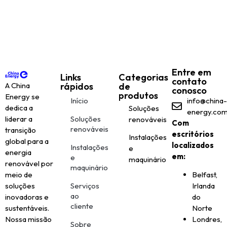
Entre em
Links
Categorias
contato
A China
rápidos
de
conosco
produtos
Energy se
Início
info@china-
dedica a
Soluções
energy.co
liderar a
Soluções
renováveis
Com
renováveis
transição
escritórios
Instalações
global para a
localizados
Instalações
e
energia
em:
e
maquinário
renovável por
maquinário
meio de
Belfast,
soluções
Serviços
Irlanda
ao
inovadoras e
do
cliente
sustentáveis.
Norte
Nossa missão
Londres,
Sobre