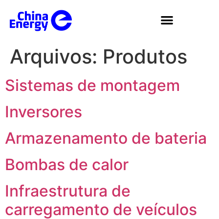
Instalações e maquinário
Entre em contato conosco
Obter uma cotação
Arquivos:
Produtos
Sistemas de montagem
Inversores
Armazenamento de bateria
Bombas de calor
Infraestrutura de
carregamento de veículos